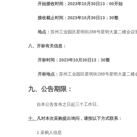
开始接收时间：
2023
年
10
月
30
日
13
：
00
开始
接收截止时间：
2023
年
10
月
30
日
13
：
30
整
地点：
苏州工业园区星明街
288
号星明大厦二楼会议
八、开标有关信息：
开标时间：
2023
年
10
月
30
日
13
：
30
整
开标地点：
苏州工业园区星明街
288
号星明大厦二楼
九
、
公告期限：
自本公告发布之日起三个工作日。
十、
凡对本次采购提出询问，请按以下方式联系：
1.
采购人信息