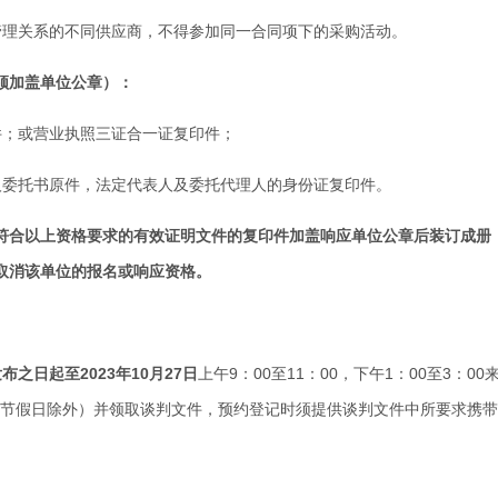
管理关系的不同供应商，不得参加同一合同项下的采购活动。
须加盖单位公章）
：
件；或营业执照三证合一证复印件
；
人委托书原件，法定代表人及委托代理人的身份证复印件
。
符合以上资格要求的有效证明文件的复印件加盖响应单位公章后装订成册
取消该单位的报名或
响应
资格。
发布之日起至
2023
年
10
月
27
日
上午
9
：
00
至
11
：
00
，下午
1
：
00
至
3
：
00
（节假日除外）并领取谈判文件，预约登记时须提供谈判文件中所要求携带