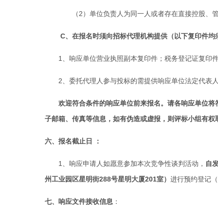
（
2
）单位负责人为同一人或者存在直接控股、
C
、在报名时须向招标代理机构提供（以下复印件均
1
、响应单位营业执照副本复印件；税务登记证复印
2
、委托代理人参与投标的需提供响应单位法定代表
欢迎符合条件的响应单位前来报名。请各响应单位将
子邮箱、传真等信息，如有伪造或虚报，则评标小组有权
六、报名截止日
：
1
、响应申请人如愿意参加本次竞争性谈判活动，
自
州工业园区星明街
288
号星明大厦
201
室
）
进行预约登记
七、响应文件接收信息
：