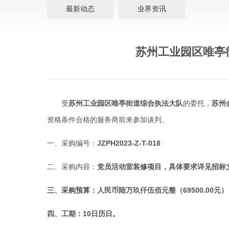
最新动态
业界资讯
苏州工业园区唯亭
受
苏州工业园区唯亭街道综合执法大队
的委托，
苏州
资格条件合格的服务商前来参加谈判。
一、采购编号：
JZPH2023-Z-T-018
二、采购内容：
党员活动室装修项目
，具体要求详见招标
三、采购预算：
人民币陆万玖仟伍佰元整（
69500.00
元）
四、工期：
10
日历日
。